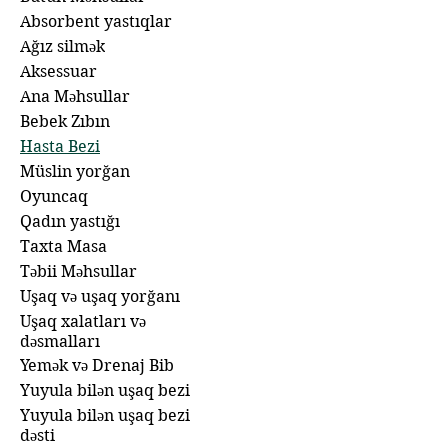
Absorbent yastıqlar
Ağız silmək
Aksessuar
Ana Məhsullar
Bebek Zıbın
Hasta Bezi
Müslin yorğan
Oyuncaq
Qadın yastığı
Taxta Masa
Təbii Məhsullar
Uşaq və uşaq yorğanı
Uşaq xalatları və
dəsmalları
Yemək və Drenaj Bib
Yuyula bilən uşaq bezi
Yuyula bilən uşaq bezi
dəsti