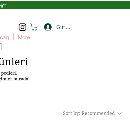
İM!
Giriş yap
caq
More
ünleri
 pedleri,
eçimler burada!
Sort by:
Recommended