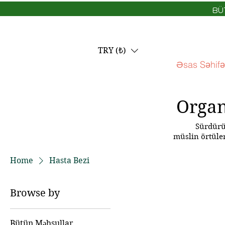
BÜ
TRY (₺)
Əsas Səhifə
Organ
Sürdürül
müslin örtüler
Home
Hasta Bezi
Browse by
Bütün Məhsullar