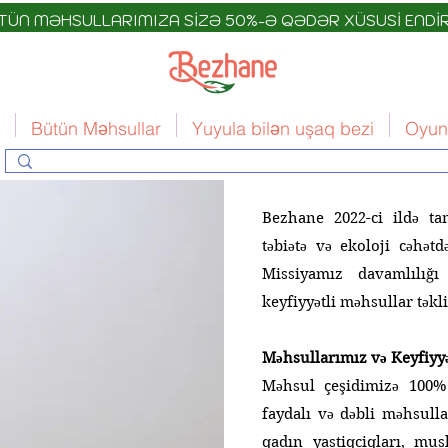
TÜN MƏHSULLARIMIZA SİZƏ 50%-Ə QƏDƏR XÜSUSİ ENDİR
Bütün Məhsullar
Yuyula bilən uşaq bezi
Oyun
Bezhane 2022-ci ildə ta
təbiətə və ekoloji cəhə
Missiyamız davamlılığı 
keyfiyyətli məhsullar təkl
Məhsullarımız və Keyfiyy
Məhsul çeşidimizə 100%
faydalı və dəbli məhsulla
qadın yastiqciqları, musl