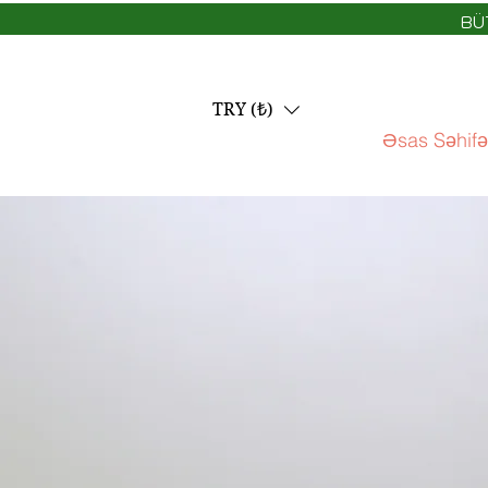
BÜ
TRY (₺)
Əsas Səhifə