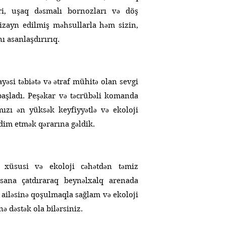
ri, uşaq dəsmalı bornozları və döş
dizayn edilmiş məhsullarla həm sizin,
ı asanlaşdırırıq.
si təbiətə və ətraf mühitə olan sevgi
 başladı. Peşəkar və təcrübəli komanda
mızı ən yüksək keyfiyyətlə və ekoloji
qdim etmək qərarına gəldik.
 xüsusi və ekoloji cəhətdən təmiz
sana çatdıraraq beynəlxalq arenada
 ailəsinə qoşulmaqla sağlam və ekoloji
ə dəstək ola bilərsiniz.