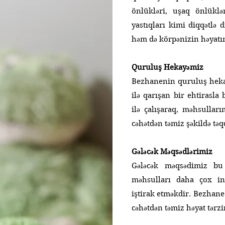
önlükləri, uşaq önlüklə
yastıqları kimi diqqətlə 
həm də körpənizin həyatın
Quruluş Hekayəmiz
Bezhanenin quruluş hekayə
ilə qarışan bir ehtirasla
ilə çalışaraq, məhsulları
cəhətdən təmiz şəkildə tə
Gələcək Məqsədlərimiz
Gələcək məqsədimiz bu
məhsulları daha çox in
iştirak etməkdir. Bezhane
cəhətdən təmiz həyat tərzin