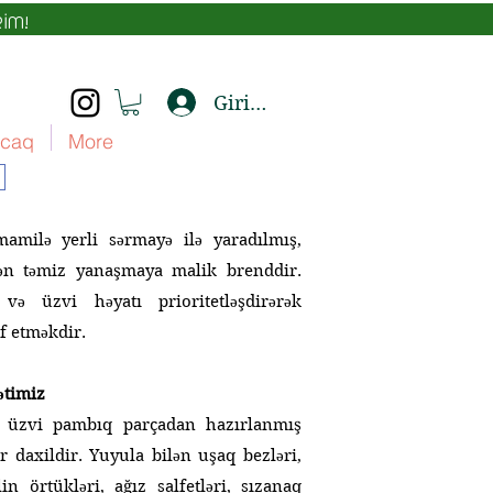
İM!
Giriş yap
caq
More
mamilə yerli sərmayə ilə yaradılmış,
tdən təmiz yanaşmaya malik brenddir.
və üzvi həyatı prioritetləşdirərək
if etməkdir.
ətimiz
 üzvi pambıq parçadan hazırlanmış
r daxildir. Yuyula bilən uşaq bezləri,
in örtükləri, ağız salfetləri, sızanaq