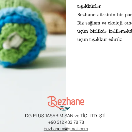
təşəkkürlər
Bezhane ailəsinin bir pa
Biz sağlam və ekoloji cə
üçün birlikdə irəliləməkd
üçün təşəkkür edirik!
DG PLUS TASARIM SAN.ve TİC. LTD. ŞTİ.
+90 312 433 78 78
bezhanem@gmail.com