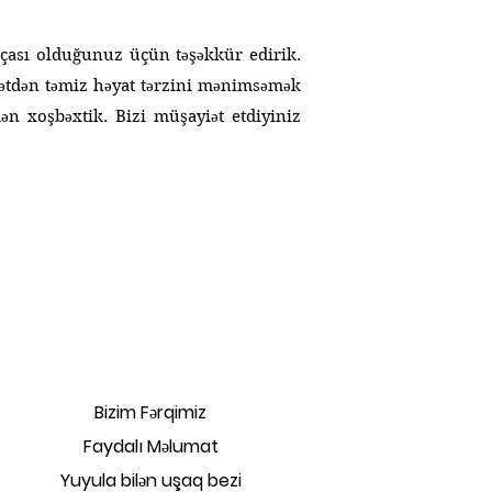
rçası olduğunuz üçün təşəkkür edirik.
hətdən təmiz həyat tərzini mənimsəmək
ən xoşbəxtik. Bizi müşayiət etdiyiniz
Bizim Fərqimiz
Faydalı Məlumat
Yuyula bilən uşaq bezi