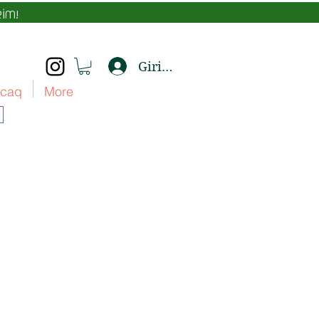
İM!
Giriş yap
caq
More