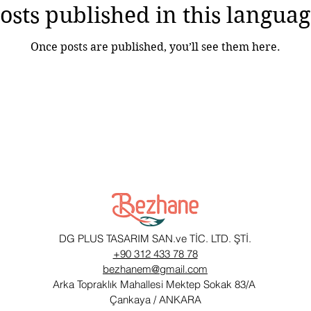
osts published in this languag
Once posts are published, you’ll see them here.
DG PLUS TASARIM SAN.ve TİC. LTD. ŞTİ.
+90 312 433 78 78
bezhanem@gmail.com
Arka Topraklık Mahallesi Mektep Sokak 83/A
Çankaya / ANKARA