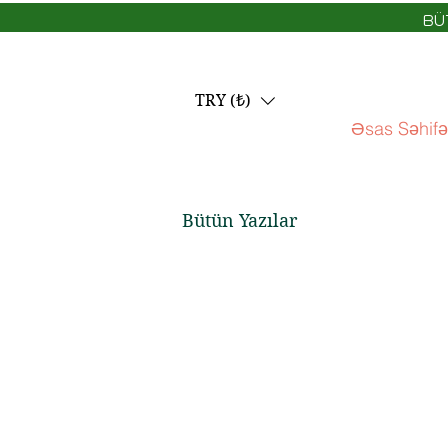
BÜ
TRY (₺)
Əsas Səhifə
Bütün Yazılar