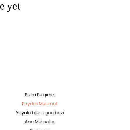
e yet
Bizim Fərqimiz
Faydalı Məlumat
Yuyula bilən uşaq bezi
Ana Məhsullar