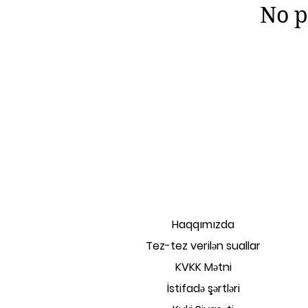
No p
Haqqımızda
Tez-tez verilən suallar
KVKK Mətni
İstifadə şərtləri