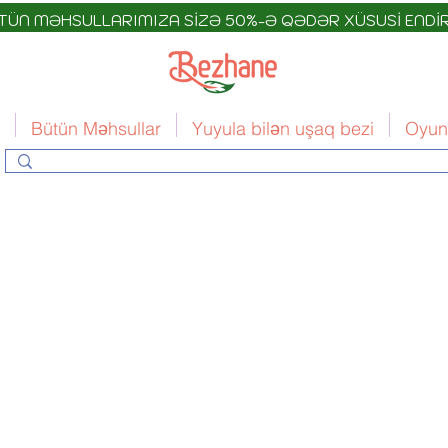
TÜN MƏHSULLARIMIZA SİZƏ 50%-Ə QƏDƏR XÜSUSİ ENDİR
Bütün Məhsullar
Yuyula bilən uşaq bezi
Oyun