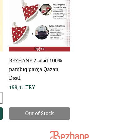
BEZHANE 2 ədəd 100%
pambıq parça Qazan
Dəsti
Price
199,41 TRY
Out of Stock