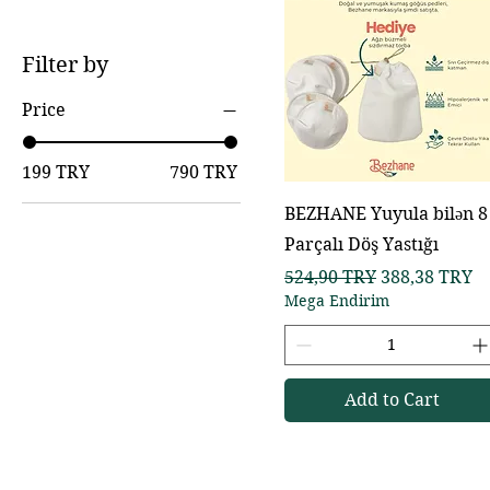
Filter by
Price
199 TRY
790 TRY
BEZHANE Yuyula bilən 8
Parçalı Döş Yastığı
Regular Price
Sale Price
524,90 TRY
388,38 TRY
Mega Endirim
Add to Cart