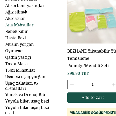
Absorbent yastıqlar
Ağız silmək
Aksessuar
Ana Məhsullar
Bebek Zıbın
Hasta Bezi
Müslin yorğan
Oyuncaq
BEZHANE Yıkanabilir Yü
Qadın yastığı
Temizleme
Taxta Masa
Pamuğu/Mendili Seti
Təbii Məhsullar
Price
399,90 TRY
Uşaq və uşaq yorğanı
Uşaq xalatları və
dəsmalları
Yemək və Drenaj Bib
Add to Cart
Yuyula bilən uşaq bezi
Yuyula bilən uşaq bezi
dəsti