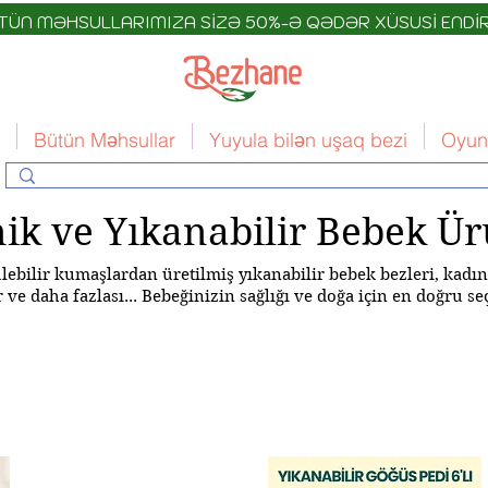
TÜN MƏHSULLARIMIZA SİZƏ 50%-Ə QƏDƏR XÜSUSİ ENDİR
Bütün Məhsullar
Yuyula bilən uşaq bezi
Oyun
ik ve Yıkanabilir Bebek Ür
ebilir kumaşlardan üretilmiş yıkanabilir bebek bezleri, kadın
 ve daha fazlası... Bebeğinizin sağlığı ve doğa için en doğru s