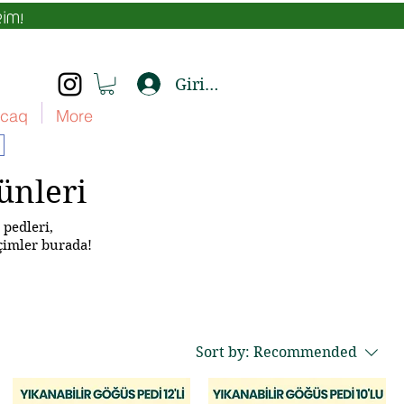
İM!
Giriş yap
caq
More
ünleri
 pedleri,
eçimler burada!
Sort by:
Recommended