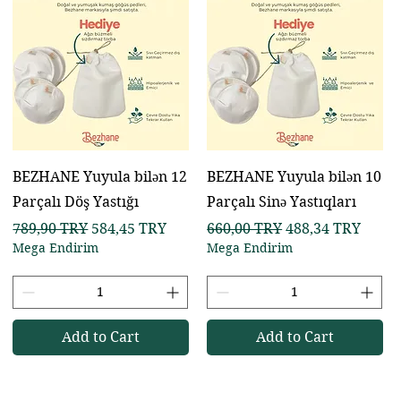
BEZHANE Yuyula bilən 12
BEZHANE Yuyula bilən 10
Parçalı Döş Yastığı
Parçalı Sinə Yastıqları
Regular Price
Sale Price
Regular Price
Sale Price
789,90 TRY
584,45 TRY
660,00 TRY
488,34 TRY
Mega Endirim
Mega Endirim
Add to Cart
Add to Cart