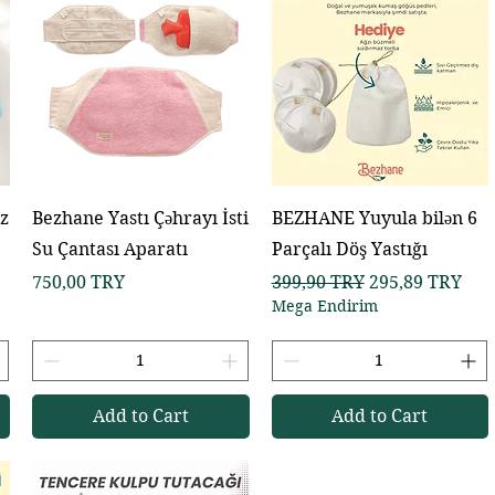
z
Bezhane Yastı Çəhrayı İsti
BEZHANE Yuyula bilən 6
Su Çantası Aparatı
Parçalı Döş Yastığı
Price
Regular Price
Sale Price
750,00 TRY
399,90 TRY
295,89 TRY
Mega Endirim
Add to Cart
Add to Cart