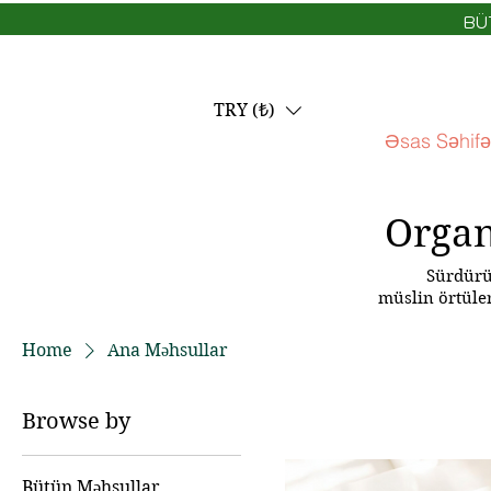
BÜ
TRY (₺)
Əsas Səhifə
Organ
Sürdürül
müslin örtüler
Home
Ana Məhsullar
Browse by
Bütün Məhsullar