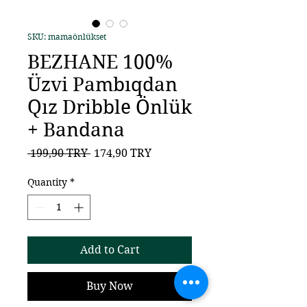
SKU: mamaönlükset
BEZHANE 100%
Üzvi Pambıqdan
Qız Dribble Önlük
+ Bandana
Regular
Sale
 199,90 TRY 
174,90 TRY
Price
Price
Quantity
*
Add to Cart
Buy Now