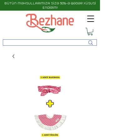
BÜTÜN MƏHSULLARIMIZA SİZƏ 50%-Ə QƏDƏR XÜSUSİ
ENDİRİM!