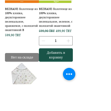
BEZHANE Полотенце из
BEZHANE Полотенце из
100% хлопка,
100% хлопка,
двухстороннее
двухстороннее
пеленальное,
пеленальное, зеленое, с
оранжевое, с полосатой
полосатой окантовкой
окантовкой B
Обычная цена
Цена со скидкой
599,90 TRY
499,90 TRY
Цена
599,90 TRY
Добавить в
Нет на складе
корзину
BEZHANE 100%
хлопковое полотенце,
двусторонняя пеленка,