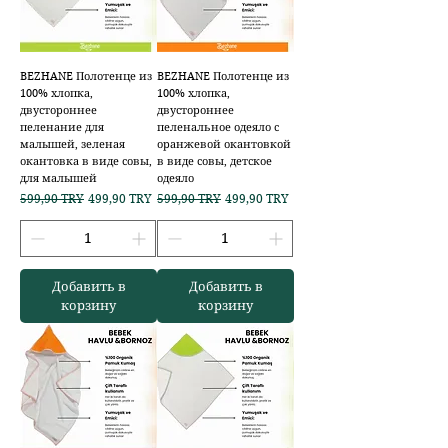
BEZHANE Полотенце из
BEZHANE Полотенце из
100% хлопка,
100% хлопка,
двустороннее
двустороннее
пеленание для
пеленальное одеяло с
малышей, зеленая
оранжевой окантовкой
окантовка в виде совы,
в виде совы, детское
для малышей
одеяло
Обычная цена
Цена со скидкой
Обычная цена
Цена со скидкой
599,90 TRY
499,90 TRY
599,90 TRY
499,90 TRY
Добавить в
Добавить в
корзину
корзину