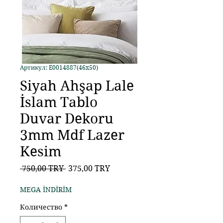
Артикул: E0014887(46x50)
Siyah Ahşap Lale
İslam Tablo
Duvar Dekoru
3mm Mdf Lazer
Kesim
Обычная
Спеццена
 750,00 TRY 
375,00 TRY
цена
MEGA İNDİRİM
Количество
*