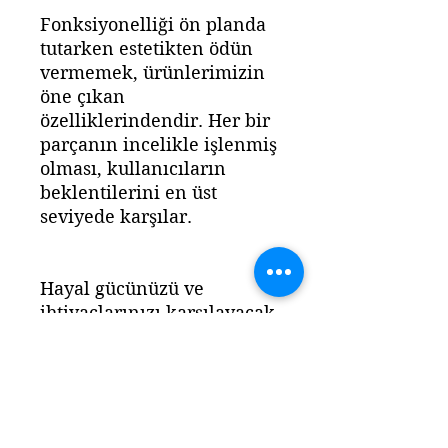
Fonksiyonelliği ön planda
tutarken estetikten ödün
vermemek, ürünlerimizin
öne çıkan
özelliklerindendir. Her bir
parçanın incelikle işlenmiş
olması, kullanıcıların
beklentilerini en üst
seviyede karşılar.
Hayal gücünüzü ve
ihtiyaçlarınızı karşılayacak
geniş ürün yelpazemiz,
yaşam alanlarınıza ve iş
ortamlarınıza değer
katmak için tasarlandı.