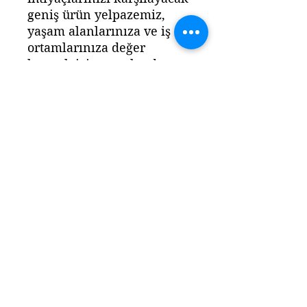
geniş ürün yelpazemiz,
yaşam alanlarınıza ve iş
ortamlarınıza değer
katmak için tasarlandı.
Ürün yanında ekstra
kuvvetli yapışkan bantlar
gönderilecektir.
Ürün ölçüleri : (28 cm x
50 cm) 1 adet 3mm mdf
Ürünlerimizin hiçbiri
HAZIR ÜRÜN DEĞİLDİR
.
Sipariş verildikten sonra