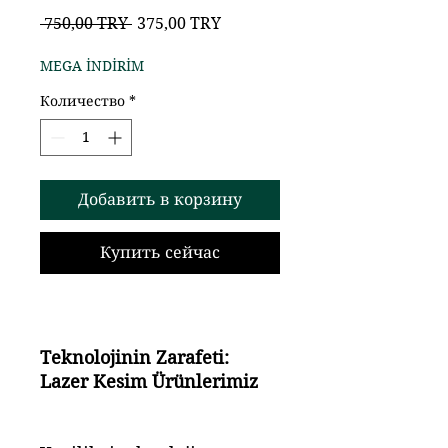
Обычная
Спеццена
 750,00 TRY 
375,00 TRY
цена
MEGA İNDİRİM
Количество
*
Добавить в корзину
Купить сейчас
Teknolojinin Zarafeti:
Lazer Kesim Ürünlerimiz