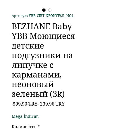
Артикул: YBB-CIRT-NEONYEŞİL-NO1
BEZHANE Baby
YBB Моющиеся
детские
подгузники на
липучке с
карманами,
неоновый
зеленый (3k)
Обычная
Спеццена
 599,90 TRY 
239,96 TRY
цена
Mega İndirim
Количество
*