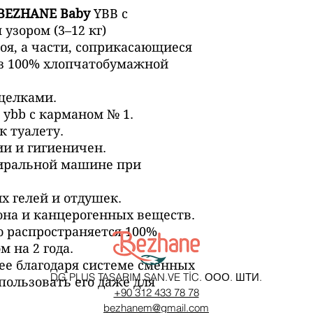
BEZHANE Baby
YBB с
узором (3–12 кг)
оя, а части, соприкасающиеся
из 100% хлопчатобумажной
щелками.
 ybb с карманом № 1.
к туалету.
ии и гигиеничен.
тиральной машине при
х гелей и отдушек.
она и канцерогенных веществ.
 распространяется 100%
 на 2 года.
ее благодаря системе сменных
DG PLUS TASARIM SAN.VE TİC. ООО. ШТИ.
пользовать его даже для
+90 312 433 78 78
bezhanem@gmail.com