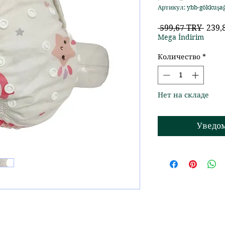
Артикул: ybb-gökkuşağ
Обыч
 599,67 TRY 
239,
цена
Mega İndirim
Количество
*
Нет на складе
Уведо