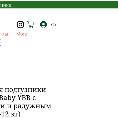
КЦИЮ!
Giriş yap
укты
More
 подгузники
Baby YBB с
и и радужным
12 кг)