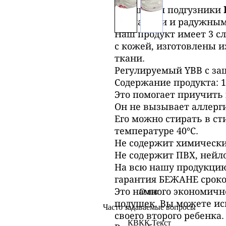
Моющиеся подгузники
карманами и радужным 
Наш продукт имеет 3 сл
с кожей, изготовлены 
ткани.
Регулируемый YBB с за
Содержание продукта: 1
Это помогает приучить 
Он не вызывает аллерг
Его можно стирать в с
температуре 40°С.
Не содержит химически
Не содержит ПВХ, нейл
На всю нашу продукцию
гарантия БЕЖАНЕ сроком
О нас
Это намного экономичн
подушек. Вы можете ис
Часто задаваемые вопросы
своего второго ребенка.
КВКК Текст