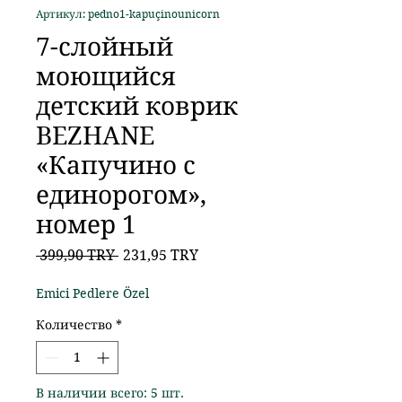
Артикул: pedno1-kapuçinounicorn
7-слойный
моющийся
детский коврик
BEZHANE
«Капучино с
единорогом»,
номер 1
Обычная
Спеццена
 399,90 TRY 
231,95 TRY
цена
Emici Pedlere Özel
Количество
*
В наличии всего: 5 шт.