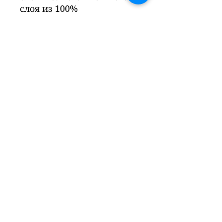
слоя из 100%
хлопчатобумажной
ткани.; Размеры нашей
подушечки размера 1
составляют 11,5 см. На
нашу продукцию
распространяется 100%
гарантия БЕЖАНЕ сроком
на 2 года.
Примечание:
Продукт
гигиены.
Возврата
открытого товара
АБСОЛЮТНО НЕТ.