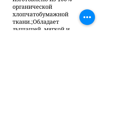
органической
хлопчатобумажной
ткани.;Обладает
дышащей, мягкой и
чистой текстурой.;
Жидкость Обладает
впитывающими
свойствами.; Это здоровая
ткань.; Не вызывает
потоотделения у детей и
не раздражает их кожу.
Это не так.;Несмотря на
нежный вид, имеет
прочную структуру.;Вся
наша продукция
находится на гарантии
БЕЖАНЭ
.