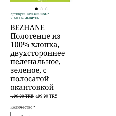
Артикул: HAVLUBORNOZ-
YESILCIZGILIBIYELI
BEZHANE
Полотенце из
100% хлопка,
двухстороннее
пеленальное,
зеленое, с
полосатой
окантовкой
Обычная
Спеццена
 599,90 TRY 
499,90 TRY
цена
Количество
*