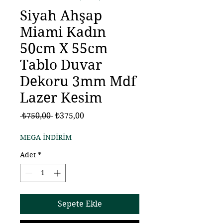
Siyah Ahşap
Miami Kadın
50cm X 55cm
Tablo Duvar
Dekoru 3mm Mdf
Lazer Kesim
Normal
İndirimli
 ₺750,00 
₺375,00
Fiyat
Fiyat
MEGA İNDİRİM
Adet
*
Sepete Ekle