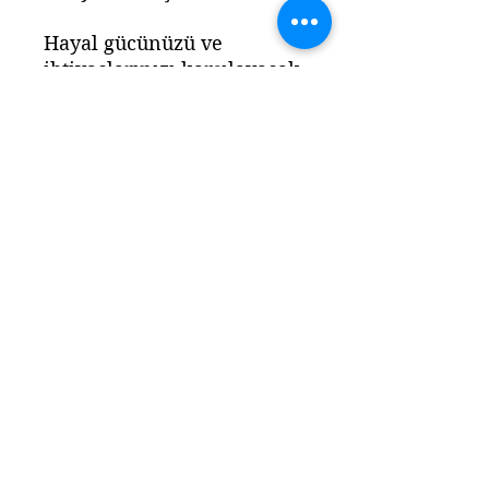
Hayal gücünüzü ve
ihtiyaçlarınızı karşılayacak
geniş ürün yelpazemiz,
yaşam alanlarınıza ve iş
ortamlarınıza değer
katmak için tasarlandı.
Ürün yanında ekstra
kuvvetli yapışkan bantlar
gönderilecektir.
Ürün ölçüleri : ( 50 cm x 55
cm) 1 adet 3mm mdf
Ürünlerimizin hiçbiri
HAZIR ÜRÜN DEĞİLDİR
.
Sipariş verildikten sonra
tarafımızca üretimi