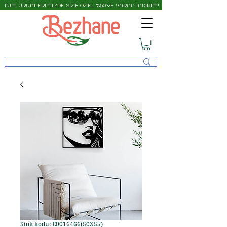
TÜM ÜRÜNLERİMİZDE SİZE ÖZEL %50'YE VARAN İNDİRİM!
Stok kodu: E0016466(50X55)