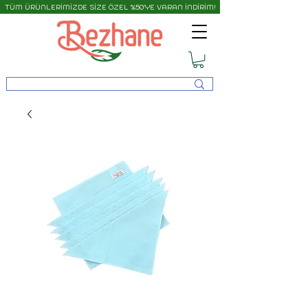
TÜM ÜRÜNLERİMİZDE SİZE ÖZEL %50'YE VARAN İNDİRİM!