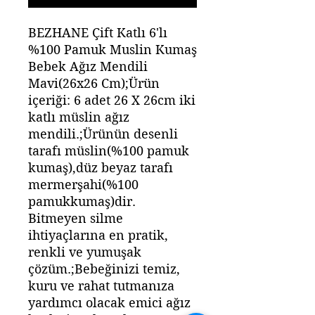
BEZHANE Çift Katlı 6'lı
%100 Pamuk Muslin Kumaş
Bebek Ağız Mendili
Mavi(26x26 Cm);Ürün
içeriği: 6 adet 26 X 26cm iki
katlı müslin ağız
mendili.;Ürünün desenli
tarafı müslin(%100 pamuk
kumaş),düz beyaz tarafı
mermerşahi(%100
pamukkumaş)dir.
Bitmeyen silme
ihtiyaçlarına en pratik,
renkli ve yumuşak
çözüm.;Bebeğinizi temiz,
kuru ve rahat tutmanıza
yardımcı olacak emici ağız