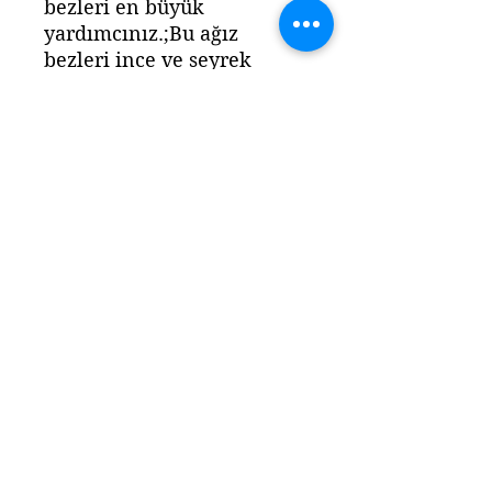
bezleri en büyük
yardımcınız.;Bu ağız
bezleri ince ve seyrek
dokunmuş bir kumaş olan
muslinden
yapılmıştır.;Ekstra emici ve
renkli, tam ihtiyacınız
olduğu gibi.;Yumuşak ve
pamuklu kumaş.;Salyalar
ve küçük kazalar için
akıllıca bir çözüm.;Boyutu:
26 *26cm;Doğumdan
itibaren kullanıma
uygundur.;Çamaşır
makinesinde yıkanabilir.