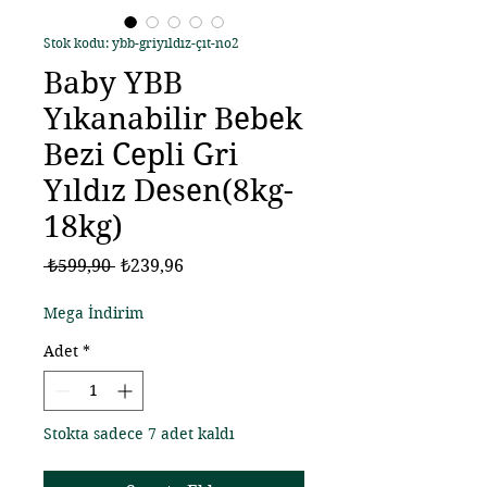
Stok kodu: ybb-griyıldız-çıt-no2
Baby YBB
Yıkanabilir Bebek
Bezi Cepli Gri
Yıldız Desen(8kg-
18kg)
Normal
İndirimli
 ₺599,90 
₺239,96
Fiyat
Fiyat
Mega İndirim
Adet
*
Stokta sadece 7 adet kaldı