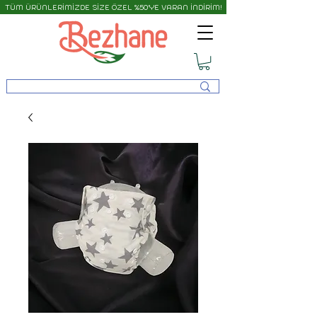
TÜM ÜRÜNLERİMİZDE SİZE ÖZEL %50'YE VARAN İNDİRİM!