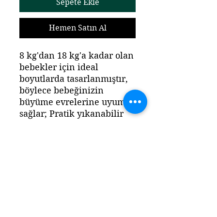
Sepete Ekle
Hemen Satın Al
8 kg'dan 18 kg'a kadar olan
bebekler için ideal
boyutlarda tasarlanmıştır,
böylece bebeğinizin
büyüme evrelerine uyum
sağlar; Pratik yıkanabilir
özelliği sayesinde
bebeğinizin bezini kolayca
temizleyebilir ve hijyenik
bir ortamda tutabilirsiniz;
Şık gri yıldız deseniyle hem
göze hitap eder hem de
bebeğinizin bezini daha
eğlenceli hale getirir;