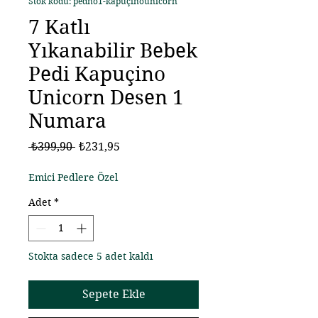
Stok kodu: pedno1-kapuçinounicorn
7 Katlı
Yıkanabilir Bebek
Pedi Kapuçino
Unicorn Desen 1
Numara
Normal
İndirimli
 ₺399,90 
₺231,95
Fiyat
Fiyat
Emici Pedlere Özel
Adet
*
Stokta sadece 5 adet kaldı
Sepete Ekle