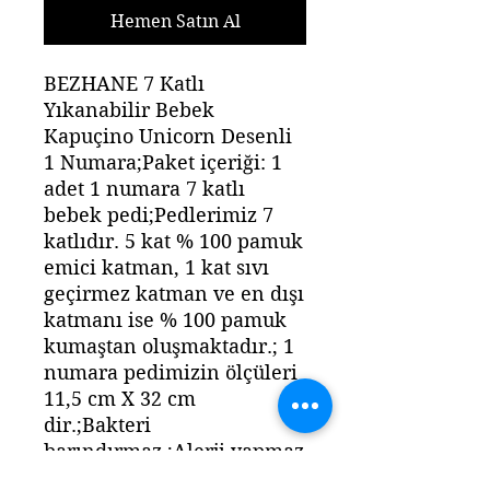
Hemen Satın Al
BEZHANE 7 Katlı
Yıkanabilir Bebek
Kapuçino Unicorn Desenli
1 Numara;Paket içeriği: 1
adet 1 numara 7 katlı
bebek pedi;Pedlerimiz 7
katlıdır. 5 kat % 100 pamuk
emici katman, 1 kat sıvı
geçirmez katman ve en dışı
katmanı ise % 100 pamuk
kumaştan oluşmaktadır.; 1
numara pedimizin ölçüleri
11,5 cm X 32 cm
dir.;Bakteri
barındırmaz.;Alerji yapmaz
ve Hijyeniktir.;40°C’de