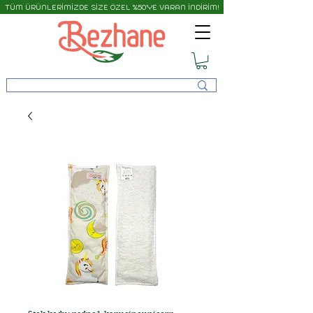
TÜM ÜRÜNLERİMİZDE SİZE ÖZEL %50'YE VARAN İNDİRİM!