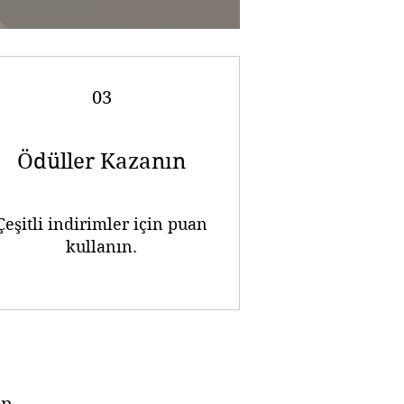
03
Ödüller Kazanın
Çeşitli indirimler için puan
kullanın.