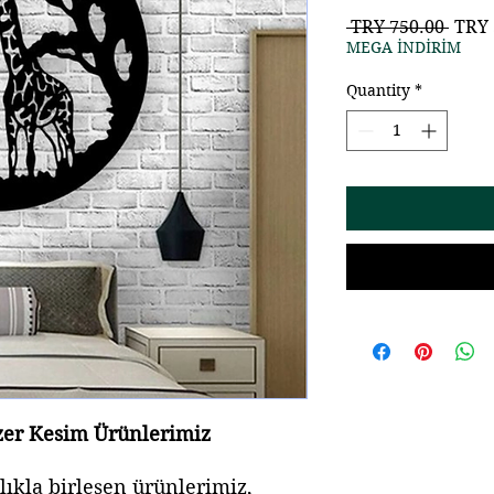
Regu
 TRY 750.00 
TRY 
Price
MEGA İNDİRİM
Quantity
*
azer Kesim Ürünlerimiz
alıkla birleşen ürünlerimiz,