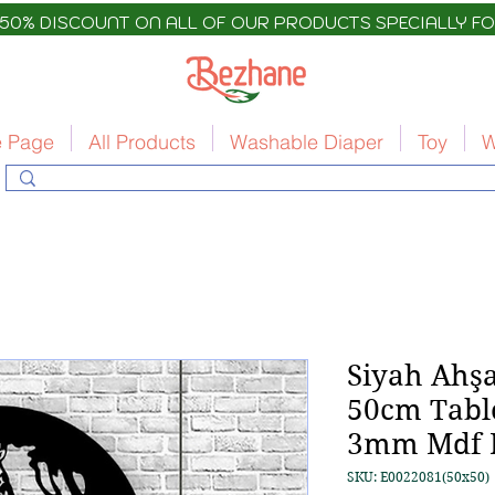
 50% DISCOUNT ON ALL OF OUR PRODUCTS SPECIALLY FO
 Page
All Products
Washable Diaper
Toy
W
Siyah Ahş
50cm Tabl
3mm Mdf 
SKU: E0022081(50x50)