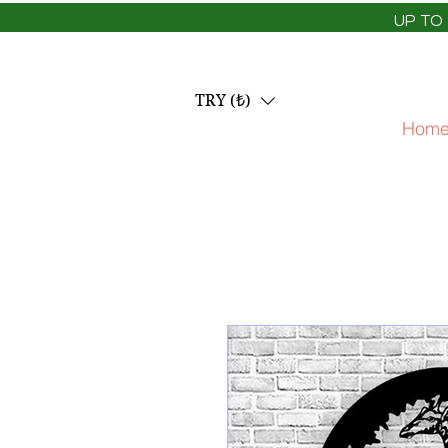
UP TO
TRY (₺)
Home