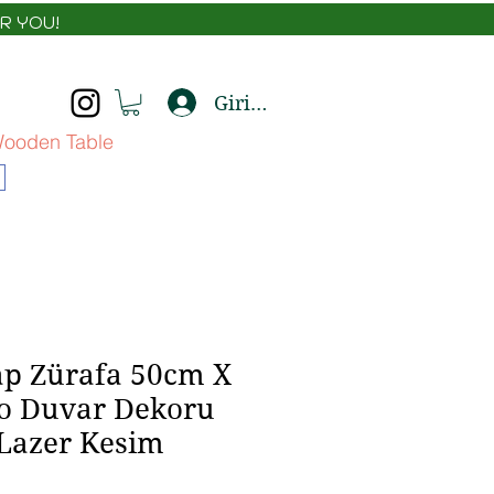
R YOU!
Giriş yap
ooden Table
ap Zürafa 50cm X
o Duvar Dekoru
Lazer Kesim