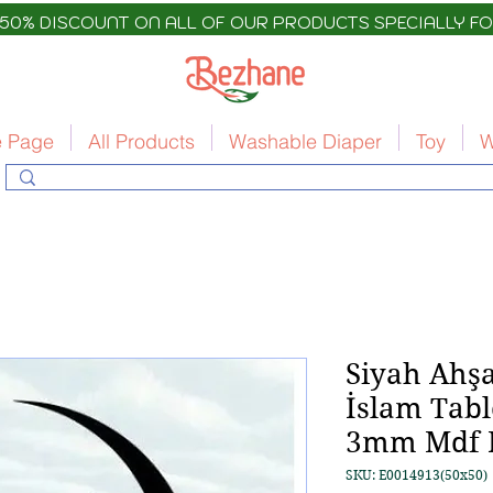
 50% DISCOUNT ON ALL OF OUR PRODUCTS SPECIALLY FO
 Page
All Products
Washable Diaper
Toy
W
Siyah Ahş
İslam Tab
3mm Mdf 
SKU: E0014913(50x50)