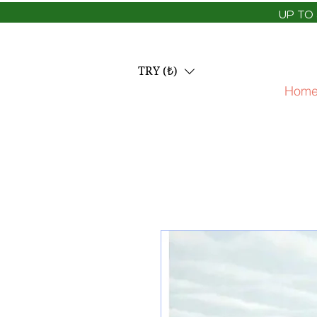
UP TO
TRY (₺)
Home