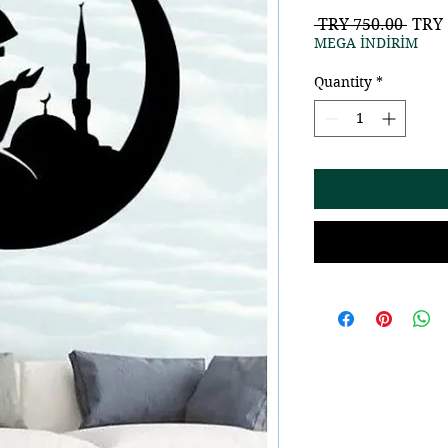
Regu
 TRY 750.00 
TRY 
Price
MEGA İNDİRİM
Quantity
*